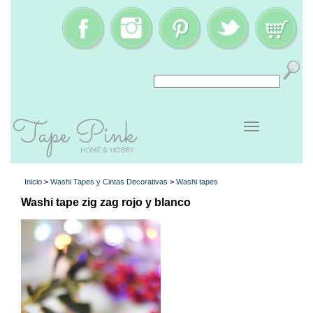
Inicio
>
Washi Tapes y Cintas Decorativas
>
Washi tapes
Washi tape zig zag rojo y blanco