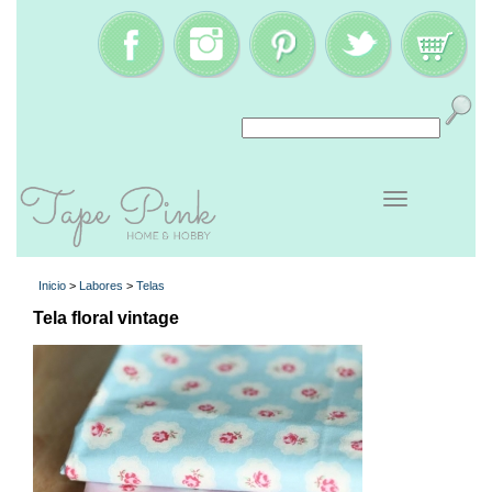
Inicio
>
Labores
>
Telas
Tela floral vintage