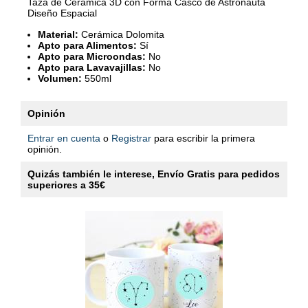
Taza de Cerámica 3D con Forma Casco de Astronauta
Diseño Espacial
Material:
Cerámica Dolomita
Apto para Alimentos:
Sí
Apto para Microondas:
No
Apto para Lavavajillas:
No
Volumen:
550ml
Opinión
Entrar en cuenta
o
Registrar
para escribir la primera
opinión.
Quizás también le interese, Envío Gratis para pedidos
superiores a 35€