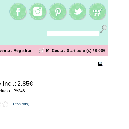
uenta
/
Registrar
Mi Cesta
: 0 articulo (s) /
0,00€
 Incl.:
2,85€
ducto : PA248
0 review(s)