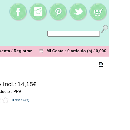
uenta
/
Registrar
Mi Cesta
: 0 articulo (s) /
0,00€
 Incl.:
14,15€
ducto : PP9
0 review(s)