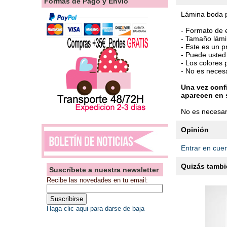
Formas de Pago y Envío
Lámina boda p
- Formato de
- Tamaño lámi
- Este es un p
- Puede usted 
- Los colores 
- No es neces
Una vez confi
aparecen en 
No es necesar
Opinión
Entrar en cue
Quizás tambié
Suscríbete a nuestra newsletter
Recibe las novedades en tu email:
Haga clic aqui para darse de baja