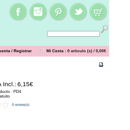
uenta
/
Registrar
Mi Cesta
: 0 articulo (s) /
0,00€
 Incl.:
6,15€
ducto : PD4
atuito
0 review(s)