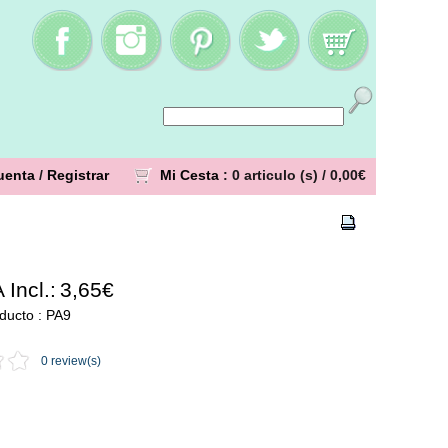
uenta
/
Registrar
Mi Cesta
: 0 articulo (s) /
0,00€
 Incl.:
3,65€
ducto : PA9
0 review(s)