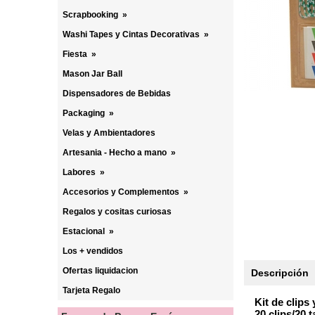
Scrapbooking
»
Washi Tapes y Cintas Decorativas
»
Fiesta
»
Mason Jar Ball
Dispensadores de Bebidas
Packaging
»
Velas y Ambientadores
Artesania - Hecho a mano
»
Labores
»
Accesorios y Complementos
»
Regalos y cositas curiosas
Estacional
»
Los + vendidos
Ofertas liquidacion
Descripción
Tarjeta Regalo
Kit de clips
20 clips/20 