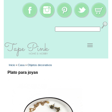
Inicio
>
Casa
>
Objetos decorativos
Plato para joyas