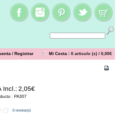
uenta
/
Registrar
Mi Cesta
: 0 articulo (s) /
0,00€
 Incl.:
2,05€
ducto : PA307
0 review(s)