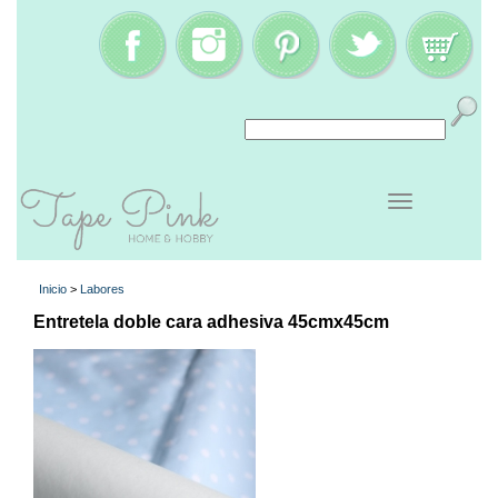
Inicio
>
Labores
Entretela doble cara adhesiva 45cmx45cm