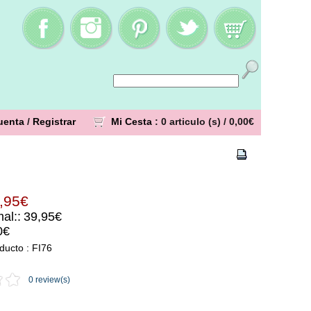
uenta
/
Registrar
Mi Cesta
: 0 articulo (s) /
0,00€
,95€
al::
39,95€
0€
ducto : FI76
0 review(s)