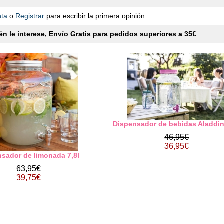
nta
o
Registrar
para escribir la primera opinión.
n le interese, Envío Gratis para pedidos superiores a 35€
Dispensador de bebidas Aladdin
46,95€
36,95€
sador de limonada 7,8l
63,95€
39,75€