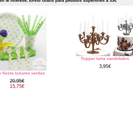
n le interese, Envío Gratis para pedidos superiores a 35€
Topper tarta candelabro
3,95€
e fiesta lunares verdes
20,95€
15,75€