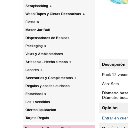
Scrapbooking
»
Washi Tapes y Cintas Decorativas
»
Fiesta
»
Mason Jar Ball
Dispensadores de Bebidas
Packaging
»
Velas y Ambientadores
Artesania - Hecho a mano
»
Descripción
Labores
»
Pack 12 vasos
Accesorios y Complementos
»
Alto: 9cm
Regalos y cositas curiosas
Diámetro bas
Estacional
»
Diámetro boc
Los + vendidos
Opinión
Ofertas liquidacion
Entrar en cue
Tarjeta Regalo