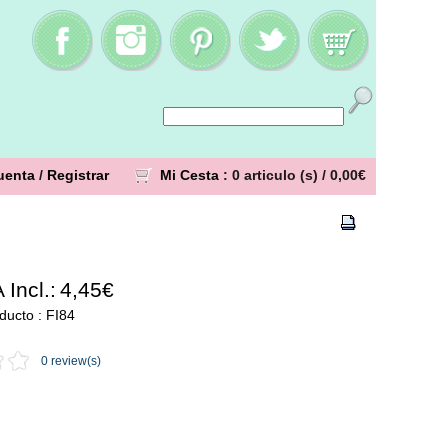
uenta
/
Registrar
Mi Cesta
: 0 articulo (s) /
0,00€
 Incl.:
4,45€
ducto : FI84
0 review(s)