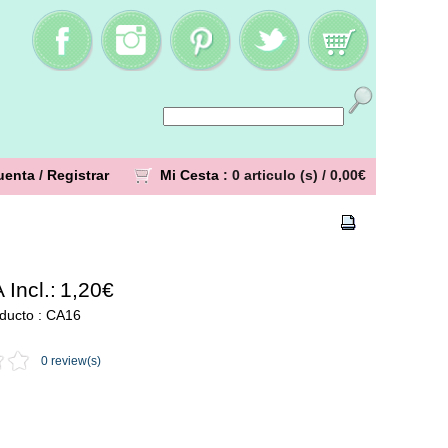
uenta
/
Registrar
Mi Cesta
: 0 articulo (s) /
0,00€
 Incl.:
1,20€
oducto : CA16
0 review(s)