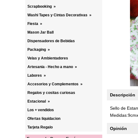
Scrapbooking
»
Washi Tapes y Cintas Decorativas
»
Fiesta
»
Mason Jar Ball
Dispensadores de Bebidas
Packaging
»
Velas y Ambientadores
Artesania - Hecho a mano
»
Labores
»
Accesorios y Complementos
»
Regalos y cositas curiosas
Descripción
Estacional
»
Sello de Esta
Los + vendidos
Medidas:9cm
Ofertas liquidacion
Tarjeta Regalo
Opinión