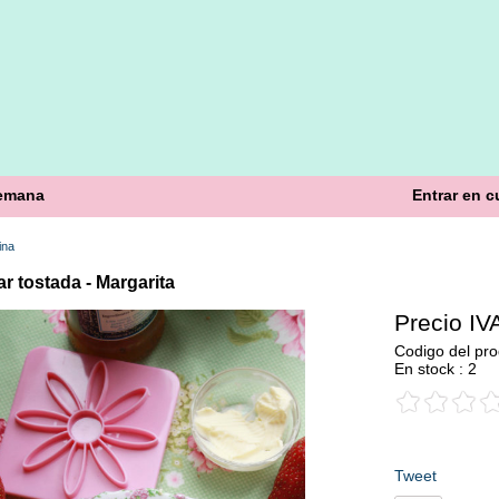
semana
Entrar en c
ina
r tostada - Margarita
Precio IVA
Codigo del pr
En stock : 2
Tweet