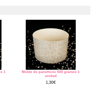
s 1
Molde de panettone 500 gramos 1
unidad
1,30€