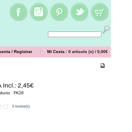
uenta
/
Registrar
Mi Cesta
: 0 articulo (s) /
0,00€
 Incl.:
2,45€
ducto : PK28
0 review(s)