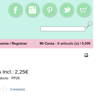
uenta
/
Registrar
Mi Cesta
: 0 articulo (s) /
0,00€
 Incl.:
2,25€
ducto : PP26
0 review(s)