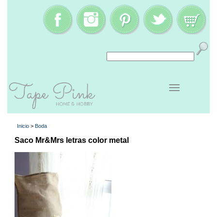
Inicio
>
Boda
Saco Mr&Mrs letras color metal