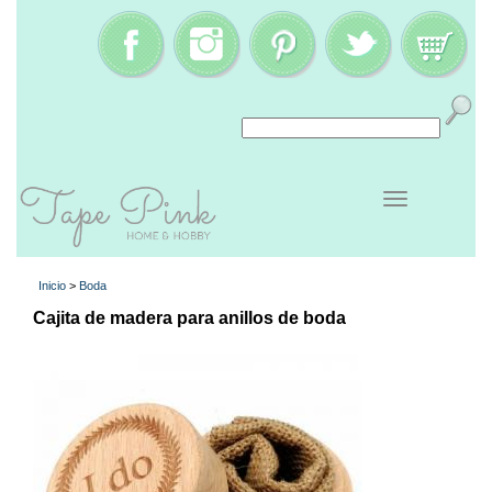
Inicio
>
Boda
Cajita de madera para anillos de boda