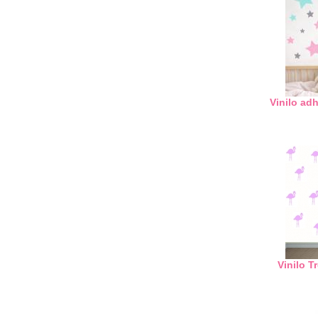
Vinilo adh
Vinilo 