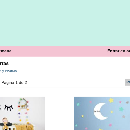
semana
Entrar en c
arras
os y Pizarras
 - Pagina 1 de 2
P