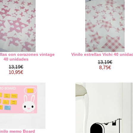
ellas con corazones vintage
Vinilo estrellas Vichi 40 unida
40 unidades
13,19€
13,19€
8,75€
10,95€
inilo memo Board