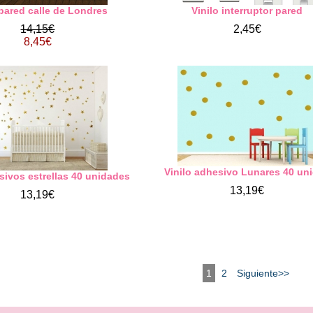
 pared calle de Londres
Vinilo interruptor pared
14,15€
2,45€
8,45€
Vinilo adhesivo Lunares 40 un
sivos estrellas 40 unidades
13,19€
13,19€
1
2
Siguiente>>