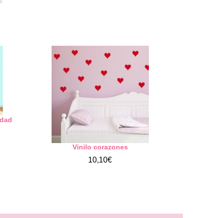
idad
Vinilo corazones
10,10€