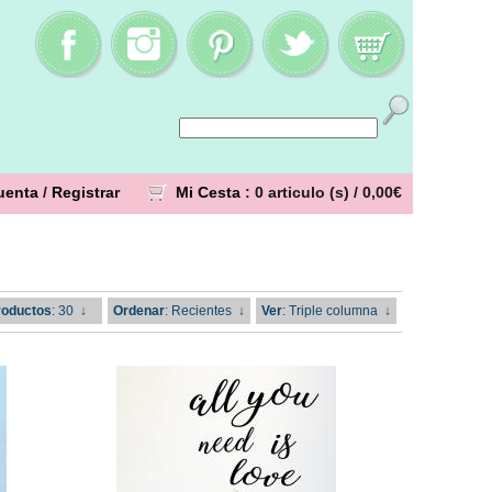
uenta
/
Registrar
Mi Cesta
: 0 articulo (s) /
0,00€
roductos
: 30
↓
Ordenar
: Recientes
↓
Ver
: Triple columna
↓