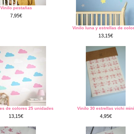
Vinilo pestañas
7,95€
Vinilo luna y estrellas de colo
13,15€
bes de colores 25 unidades
Vinilo 30 estrellas vichi min
13,15€
4,95€