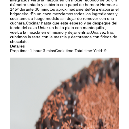
integrados.
Verte la mezcla en un molde redondo de 30 cm
diámetro untado y cubierto con papel de hornear.
Hornear a
145º durante 30 minutos aproximadamente
Para elaborar el
brigadeiro :
En un cazo mezclamos todos los ingredientes y
cocinamos a fuego medido sin dejar de remover con una
cuchara.
Cocinar hasta que este espeso y se despegue del
fondo del cazo.
Untar un bol o plato con mantequilla ,
vuelca la mezcla en el mismo y dejar enfriar.
Una vez frío,
cubrimos la tarta con la mezcla y decoramos con fideos de
chocolate.
Detalles
Prep time:
1 hour 3 mins
Cook time:
Total time:
Yield:
9