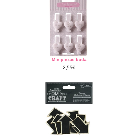
Minipinzas boda
2,55€