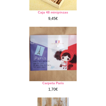
Caja 48 minipinzas
9,45€
Carpeta Paris
1,70€