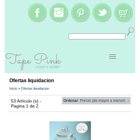
Ofertas liquidacion
Inicio
>
Ofertas liquidacion
53 Artículo (s) -
Ordenar
: Precio (de mayor a menor)
↓
Pagina 1 de 2