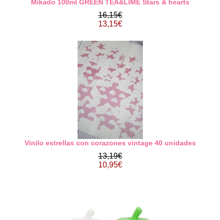
Mikado 100ml GREEN TEA&LIME Stars & hearts
16,15€
13,15€
Vinilo estrellas con corazones vintage 40 unidades
13,19€
10,95€