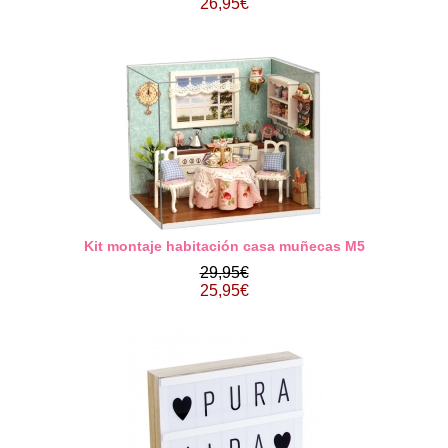
26,95€
Kit montaje habitación casa muñecas M5
29,95€
25,95€