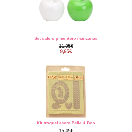
Set salero pimentero manzanas
11,95€
9,95€
Kit troquel acero Belle & Boo
15,45€