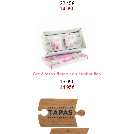
22,45€
14,95€
Set 2 tazas flores con cucharillas
15,95€
14,95€