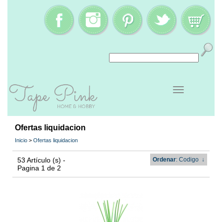
Ofertas liquidacion
Inicio
>
Ofertas liquidacion
53 Artículo (s) -
Ordenar
: Codigo
↓
Pagina 1 de 2