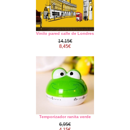
Vinilo pared calle de Londres
14,15€
8,45€
Temporizador ranita verde
6,95€
4,15€