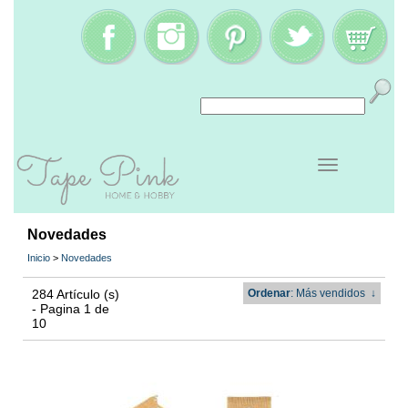
Novedades
Inicio
>
Novedades
284 Artículo (s)
Ordenar
: Más vendidos
↓
- Pagina 1 de
10