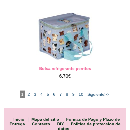
Bolsa refrigerante perritos
6,70€
1
2
3
4
5
6
7
8
9
10
Siguiente>>
Inicio
Mapa del sitio
Formas de Pago y Plazo de
Entrega
Contacto
DIY
Politica de proteccion de
datos