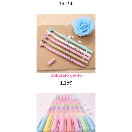
16,15€
Bolígrafo gatito
1,15€