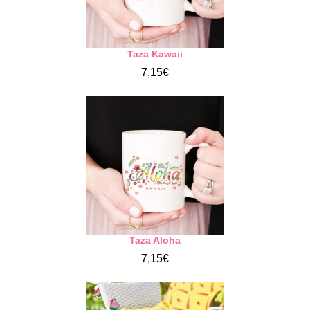
Taza Kawaii
7,15€
Taza Aloha
7,15€