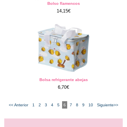
Bolso flamencos
14,15€
Bolsa refrigerante abejas
6,70€
<< Anterior
1
2
3
4
5
6
7
8
9
10
Siguiente>>