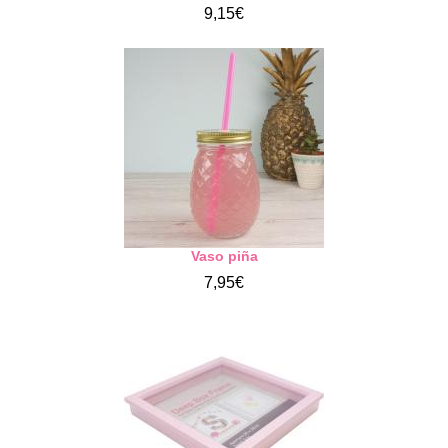
9,15€
Vaso piña
7,95€