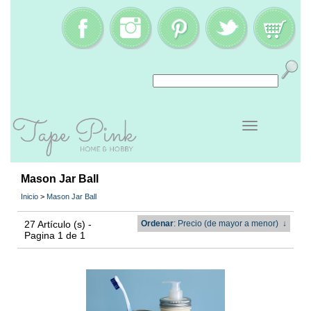
Mason Jar Ball
Inicio
>
Mason Jar Ball
27 Artículo (s) -
Ordenar
: Precio (de mayor a menor)
↓
Pagina 1 de 1