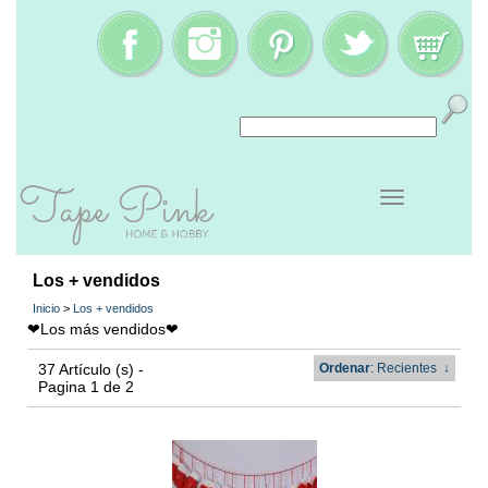
Los + vendidos
Inicio
>
Los + vendidos
❤
Los más vendidos
❤
37 Artículo (s) -
Ordenar
: Recientes
↓
Pagina 1 de 2