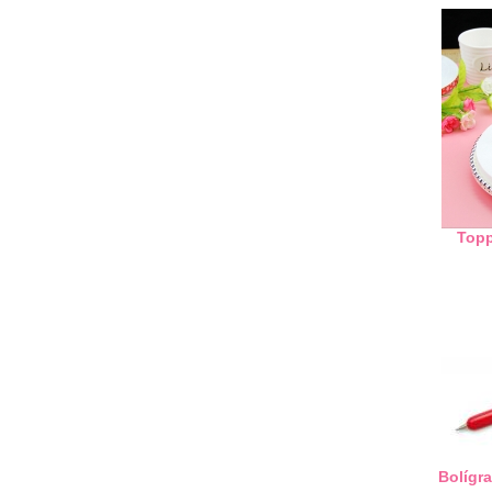
Topp
Bolígr