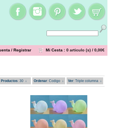
uenta
/
Registrar
Mi Cesta
: 0 articulo (s) /
0,00€
Productos
: 30
↓
Ordenar
: Codigo
↓
Ver
: Triple columna
↓