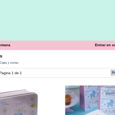
semana
Entrar en c
as
Cajas y cestas
- Pagina 1 de 1
P