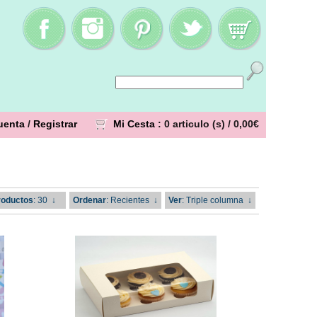
uenta
/
Registrar
Mi Cesta
: 0 articulo (s) /
0,00€
roductos
: 30
↓
Ordenar
: Recientes
↓
Ver
: Triple columna
↓