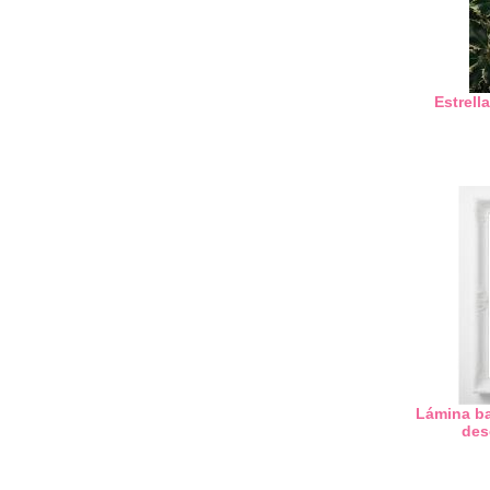
Estrell
Lámina ba
des