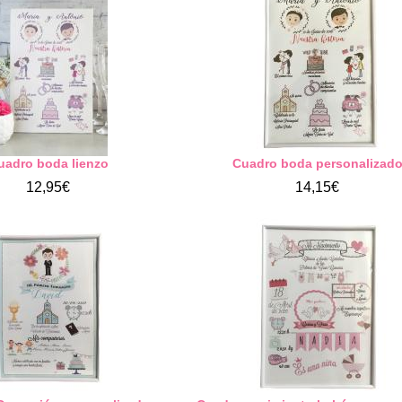
uadro boda lienzo
Cuadro boda personalizad
12,95€
14,15€