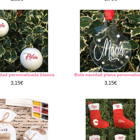
dad personalizada blanca
Bola navidad plana personali
3,15€
3,15€