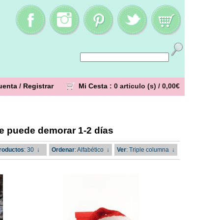
uenta
/
Registrar
Mi Cesta
: 0 articulo (s) /
0,00€
se puede demorar 1-2 días
roductos
: 30
↓
Ordenar
: Alfabético
↓
Ver
: Triple columna
↓