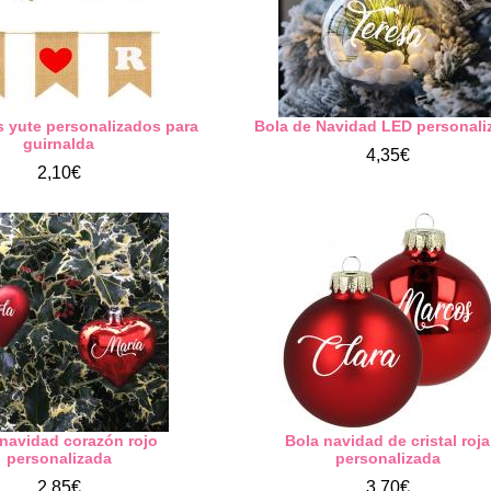
 yute personalizados para
Bola de Navidad LED personali
guirnalda
4,35€
2,10€
navidad corazón rojo
Bola navidad de cristal roja
personalizada
personalizada
2,85€
3,70€