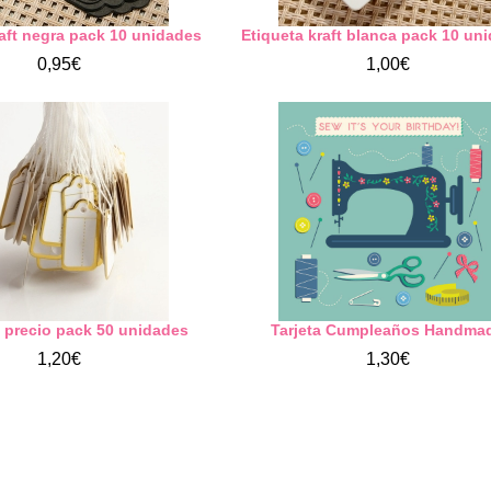
raft negra pack 10 unidades
Etiqueta kraft blanca pack 10 un
0,95€
1,00€
s precio pack 50 unidades
Tarjeta Cumpleaños Handma
1,20€
1,30€