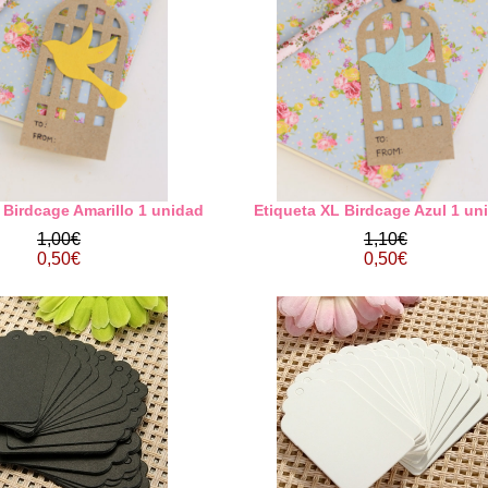
 Birdcage Amarillo 1 unidad
Etiqueta XL Birdcage Azul 1 un
1,00€
1,10€
0,50€
0,50€