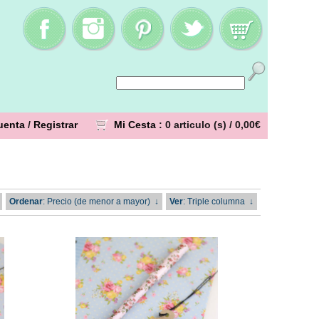
uenta
/
Registrar
Mi Cesta
: 0 articulo (s) /
0,00€
Ordenar
: Precio (de menor a mayor)
↓
Ver
: Triple columna
↓