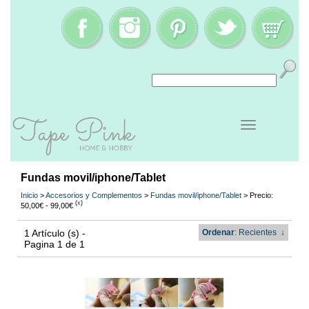
Fundas movil/iphone/Tablet
Inicio
>
Accesorios y Complementos
>
Fundas movil/iphone/Tablet
> Precio:
(
x
)
50,00€ - 99,00€
1 Artículo (s) -
Ordenar
: Recientes
↓
Pagina 1 de 1