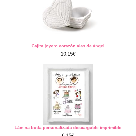
Cajita joyero corazón alas de ángel
10,15€
Lámina boda personalizada descargable imprimible
6,15€