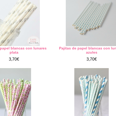
 papel blancas con lunares
Pajitas de papel blancas con lu
plata
azules
3,70€
3,70€