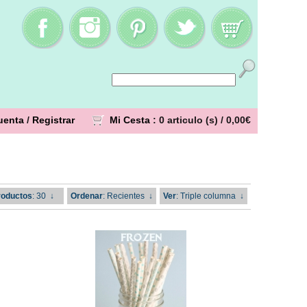
uenta
/
Registrar
Mi Cesta
: 0 articulo (s) /
0,00€
roductos
: 30
↓
Ordenar
: Recientes
↓
Ver
: Triple columna
↓