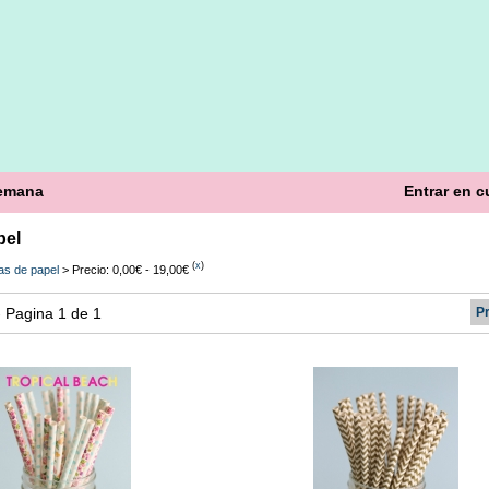
semana
Entrar en c
pel
(
x
)
tas de papel
> Precio: 0,00€ - 19,00€
 - Pagina 1 de 1
P