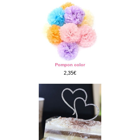
Pompon color
2,35€