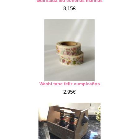
Guirnalda led conchas marinas
8,15€
Washi tape feliz cumpleaños
2,95€