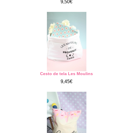
9,50€
Cesto de tela Les Moulins
9,45€