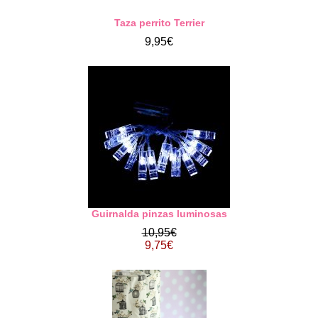
Taza perrito Terrier
9,95€
Guirnalda pinzas luminosas
10,95€
9,75€