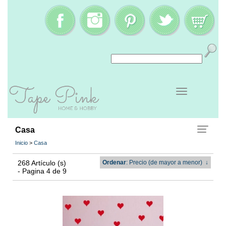
Casa
Inicio
>
Casa
268 Artículo (s)
Ordenar
: Precio (de mayor a menor)
↓
- Pagina 4 de 9