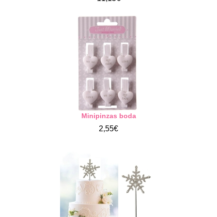
Minipinzas boda
2,55€