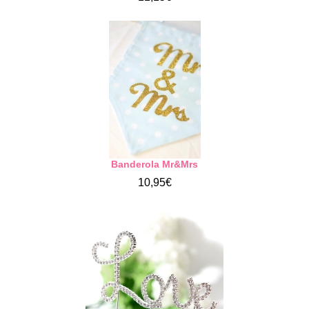
Banderola Mr&Mrs
10,95€