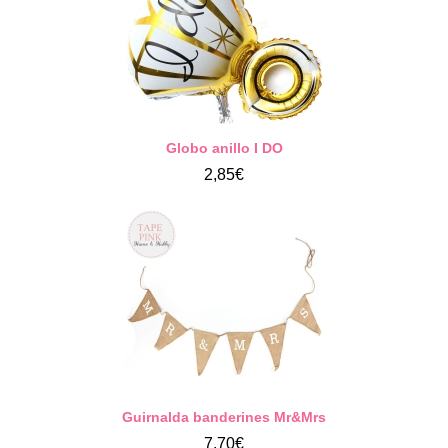
Globo anillo I DO
2,85€
Guirnalda banderines Mr&Mrs
7,70€