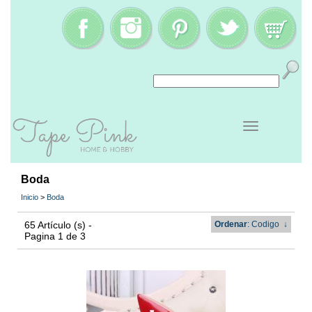
Boda
Inicio
>
Boda
65 Artículo (s) -
Ordenar
: Codigo
↓
Pagina 1 de 3