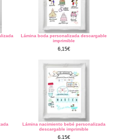
alizada
Lámina boda personalizada descargable
imprimible
6,15€
zada
Lámina nacimiento bebé personalizada
descargable imprimible
6,15€