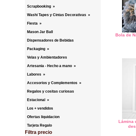
Scrapbooking
»
Washi Tapes y Cintas Decorativas
»
Fiesta
»
Mason Jar Ball
Bola de N
Dispensadores de Bebidas
Packaging
»
Velas y Ambientadores
Artesania - Hecho a mano
»
Labores
»
Accesorios y Complementos
»
Regalos y cositas curiosas
Estacional
»
Los + vendidos
Ofertas liquidacion
Lámina 
Tarjeta Regalo
des
Filtra precio