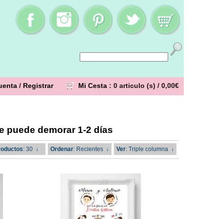
uenta
/
Registrar
Mi Cesta
: 0 articulo (s) /
0,00€
se puede demorar 1-2 días
roductos
: 30
↓
Ordenar
: Recientes
↓
Ver
: Triple columna
↓