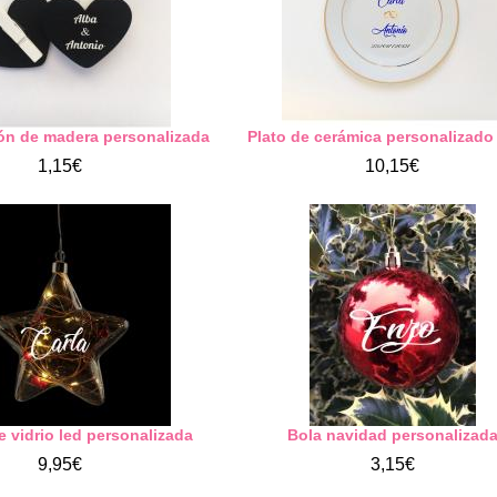
ón de madera personalizada
Plato de cerámica personalizad
1,15€
10,15€
de vidrio led personalizada
Bola navidad personalizad
9,95€
3,15€