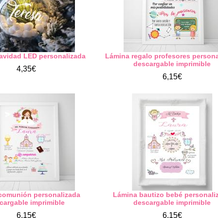
avidad LED personalizada
Lámina regalo profesores person
descargable imprimible
4,35€
6,15€
comunión personalizada
Lámina bautizo bebé personali
cargable imprimible
descargable imprimible
6,15€
6,15€