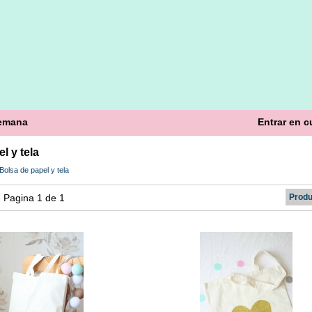
semana
Entrar en c
l y tela
Bolsa de papel y tela
 - Pagina 1 de 1
Produ