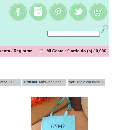
uenta
/
Registrar
Mi Cesta
: 0 articulo (s) /
0,00€
ctos
: 30
↓
Ordenar
: Más vendidos
↓
Ver
: Triple columna
↓